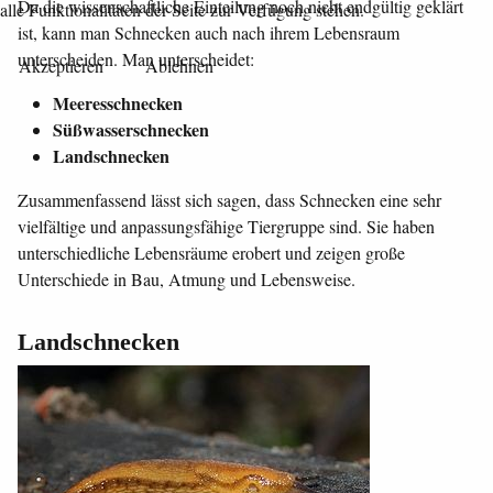
Da die wissenschaftliche Einteilung noch nicht endgültig geklärt
alle Funktionalitäten der Seite zur Verfügung stehen.
ist, kann man Schnecken auch nach ihrem Lebensraum
unterscheiden. Man unterscheidet:
Akzeptieren
Ablehnen
Meeresschnecken
Süßwasserschnecken
Landschnecken
Zusammenfassend lässt sich sagen, dass Schnecken eine sehr
vielfältige und anpassungsfähige Tiergruppe sind. Sie haben
unterschiedliche Lebensräume erobert und zeigen große
Unterschiede in Bau, Atmung und Lebensweise.
Landschnecken