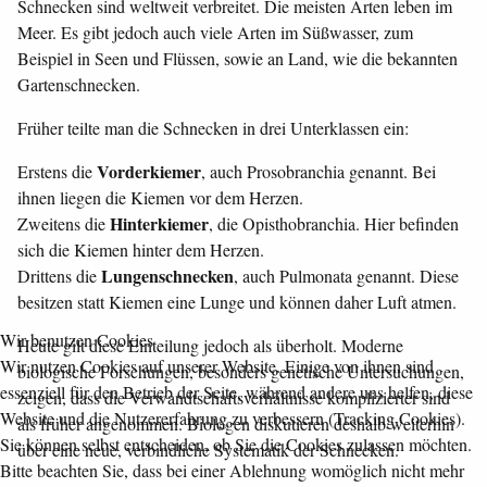
Schnecken sind weltweit verbreitet. Die meisten Arten leben im
Meer. Es gibt jedoch auch viele Arten im Süßwasser, zum
Beispiel in Seen und Flüssen, sowie an Land, wie die bekannten
Gartenschnecken.
Früher teilte man die Schnecken in drei Unterklassen ein:
Vorderkiemer
Erstens die
, auch Prosobranchia genannt. Bei
ihnen liegen die Kiemen vor dem Herzen.
Hinterkiemer
Zweitens die
, die Opisthobranchia. Hier befinden
sich die Kiemen hinter dem Herzen.
Lungenschnecken
Drittens die
, auch Pulmonata genannt. Diese
besitzen statt Kiemen eine Lunge und können daher Luft atmen.
Wir benutzen Cookies
Heute gilt diese Einteilung jedoch als überholt. Moderne
Wir nutzen Cookies auf unserer Website. Einige von ihnen sind
biologische Forschungen, besonders genetische Untersuchungen,
essenziell für den Betrieb der Seite, während andere uns helfen, diese
zeigen, dass die Verwandtschaftsverhältnisse komplizierter sind
Website und die Nutzererfahrung zu verbessern (Tracking Cookies).
als früher angenommen. Biologen diskutieren deshalb weiterhin
Sie können selbst entscheiden, ob Sie die Cookies zulassen möchten.
über eine neue, verbindliche Systematik der Schnecken.
Bitte beachten Sie, dass bei einer Ablehnung womöglich nicht mehr