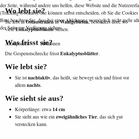
der Seite, während andere uns helfen, diese Website und die Nutzererf
Wo lebt sie?
(Tracking Cookies). Sie können selbst entscheiden, ob Sie die Cookies
Bitte beachten Sie, dass bei einer Ablehnung womöglich nicht mehr all
Ostaustralien
Waldgebieten
Sie lebt in
in
, besonders dort, wo
der Seite zur Verfügung stehen.
Eukalyptusbäume
viele
stehen.
Was frisst sie?
Akzeptieren
Ablehnen
Eukalyptusblätter
Die Gespenstschrecke frisst
.
Wie lebt sie?
nachtaktiv
Sie ist
, das heißt, sie bewegt sich und frisst vor
nachts
allem
.
Wie sieht sie aus?
14 cm
Körperlänge: etwa
zweigähnliches Tier
Sie sieht aus wie ein
, das sich gut
verstecken kann.