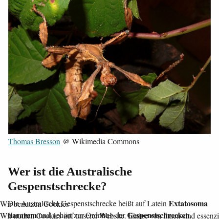
Thomas Bresson
@ Wikimedia Commons
Wer ist die Australische
Gespenstschrecke?
Extatosoma
Die Australische Gespenstschrecke heißt auf Latein
Wir benutzen Cookies
tiaratum
Gespenstschrecken
und gehört zur Ordnung der
.
Wir nutzen Cookies auf unserer Website. Einige von ihnen sind essenzie