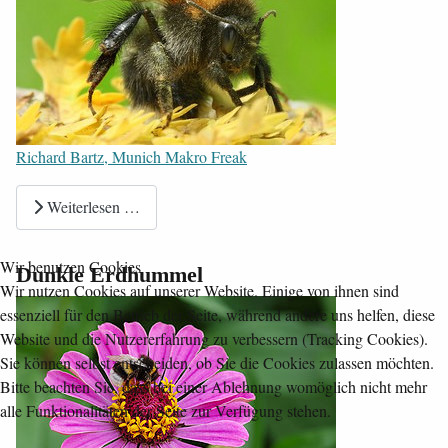
Richard Bartz, Munich Makro Freak
Weiterlesen …
Wir benutzen Cookies
Dunkle Erdhummel
Wir nutzen Cookies auf unserer Website. Einige von ihnen sind
essenziell für den Betrieb der Seite, während andere uns helfen, diese
Website und die Nutzererfahrung zu verbessern (Tracking Cookies).
Sie können selbst entscheiden, ob Sie die Cookies zulassen möchten.
Bitte beachten Sie, dass bei einer Ablehnung womöglich nicht mehr
alle Funktionalitäten der Seite zur Verfügung stehen.