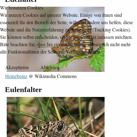
Wir benutzen Cookies
Wir nutzen Cookies auf unserer Website. Einige von ihnen sind
essenziell für den Betrieb der Seite, während andere uns helfen, diese
Website und die Nutzererfahrung zu verbessern (Tracking Cookies).
Sie können selbst entscheiden, ob Sie die Cookies zulassen möchten.
Bitte beachten Sie, dass bei einer Ablehnung womöglich nicht mehr
alle Funktionalitäten der Seite zur Verfügung stehen.
Akzeptieren
Ablehnen
Heinzbeinz
@ Wikimedia Commons
Eulenfalter