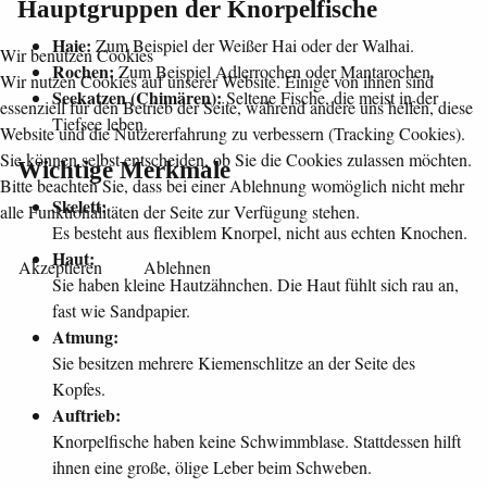
Hauptgruppen der Knorpelfische
Haie:
Zum Beispiel der Weißer Hai oder der Walhai.
Wir benutzen Cookies
Rochen:
Zum Beispiel Adlerrochen oder Mantarochen.
Wir nutzen Cookies auf unserer Website. Einige von ihnen sind
Seekatzen (Chimären):
Seltene Fische, die meist in der
essenziell für den Betrieb der Seite, während andere uns helfen, diese
Tiefsee leben.
Website und die Nutzererfahrung zu verbessern (Tracking Cookies).
Sie können selbst entscheiden, ob Sie die Cookies zulassen möchten.
Wichtige Merkmale
Bitte beachten Sie, dass bei einer Ablehnung womöglich nicht mehr
Skelett:
alle Funktionalitäten der Seite zur Verfügung stehen.
Es besteht aus flexiblem Knorpel, nicht aus echten Knochen.
Haut:
Akzeptieren
Ablehnen
Sie haben kleine Hautzähnchen. Die Haut fühlt sich rau an,
fast wie Sandpapier.
Atmung:
Sie besitzen mehrere Kiemenschlitze an der Seite des
Kopfes.
Auftrieb:
Knorpelfische haben keine Schwimmblase. Stattdessen hilft
ihnen eine große, ölige Leber beim Schweben.