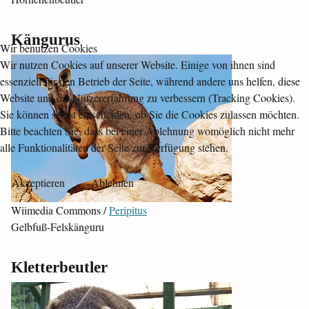
Kängurus
Wir benutzen Cookies
Wir nutzen Cookies auf unserer Website. Einige von ihnen sind
essenziell für den Betrieb der Seite, während andere uns helfen, diese
Website und die Nutzererfahrung zu verbessern (Tracking Cookies).
Sie können selbst entscheiden, ob Sie die Cookies zulassen möchten.
Bitte beachten Sie, dass bei einer Ablehnung womöglich nicht mehr
alle Funktionalitäten der Seite zur Verfügung stehen.
Akzeptieren
Ablehnen
Wiimedia Commons /
Peripitus
Gelbfuß-Felskänguru
Kletterbeutler