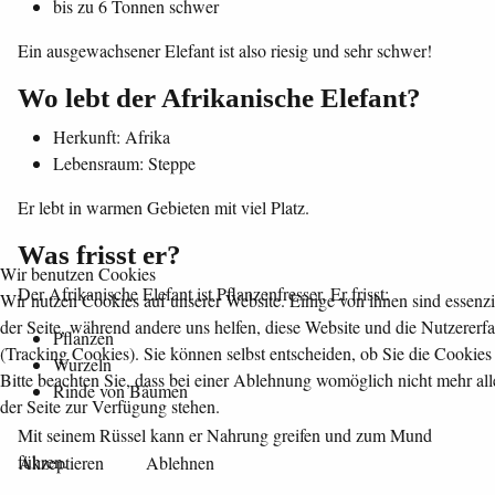
bis zu 6 Tonnen schwer
Ein ausgewachsener Elefant ist also riesig und sehr schwer!
Wo lebt der Afrikanische Elefant?
Herkunft: Afrika
Lebensraum: Steppe
Er lebt in warmen Gebieten mit viel Platz.
Was frisst er?
Wir benutzen Cookies
Der Afrikanische Elefant ist Pflanzenfresser. Er frisst:
Wir nutzen Cookies auf unserer Website. Einige von ihnen sind essenzie
der Seite, während andere uns helfen, diese Website und die Nutzererf
Pflanzen
(Tracking Cookies). Sie können selbst entscheiden, ob Sie die Cookies
Wurzeln
Bitte beachten Sie, dass bei einer Ablehnung womöglich nicht mehr all
Rinde von Bäumen
der Seite zur Verfügung stehen.
Mit seinem Rüssel kann er Nahrung greifen und zum Mund
führen.
Akzeptieren
Ablehnen