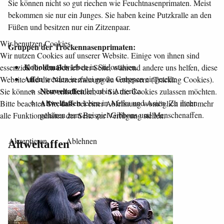
Sie können nicht so gut riechen wie Feuchtnasenprimaten. Meist
bekommen sie nur ein Junges. Sie haben keine Putzkralle an den
Füßen und besitzen nur ein Zitzenpaar.
Wir benutzen Cookies
Gruppen der Trockennasenprimaten:
Wir nutzen Cookies auf unserer Website. Einige von ihnen sind
Koboldmakis
leben in Südostasien.
essenziell für den Betrieb der Seite, während andere uns helfen, diese
Affen
werden in zwei große Gruppen eingeteilt:
Website und die Nutzererfahrung zu verbessern (Tracking Cookies).
Neuweltaffen
leben in Amerika.
Sie können selbst entscheiden, ob Sie die Cookies zulassen möchten.
Altweltaffen
leben in Afrika und Asien. Zu ihnen
Bitte beachten Sie, dass bei einer Ablehnung womöglich nicht mehr
gehören zum Beispiel Gibbons und Menschenaffen.
alle Funktionalitäten der Seite zur Verfügung stehen.
Akzeptieren
Ablehnen
Altweltaffen