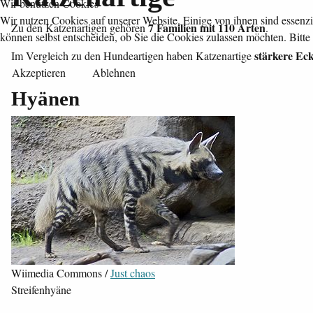
Wir benutzen Cookies
Wir nutzen Cookies auf unserer Website. Einige von ihnen sind essenzi
7 Familien mit 110 Arten
Zu den Katzenartigen gehören
.
können selbst entscheiden, ob Sie die Cookies zulassen möchten. Bitte
stärkere Ec
Im Vergleich zu den Hundeartigen haben Katzenartige
Akzeptieren
Ablehnen
Hyänen
Wiimedia Commons /
Just chaos
Streifenhyäne