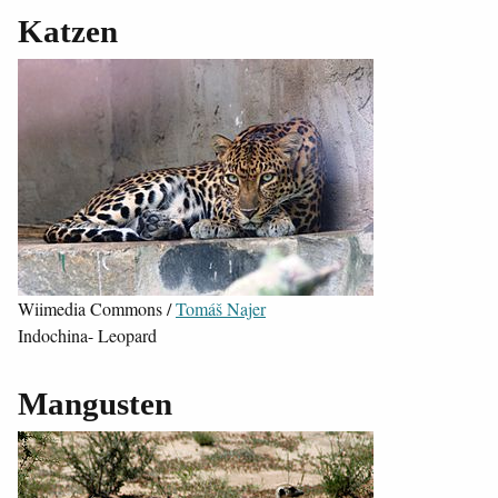
Katzen
Wiimedia Commons /
Tomáš Najer
Indochina- Leopard
Mangusten