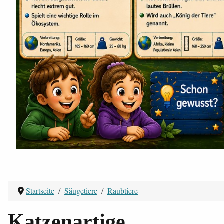
Startseite
Säugetiere
Raubtiere
Katzenartige